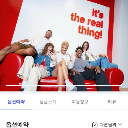
옵션예약
상품소개
이용정보
리뷰
옵션예약
다른날짜