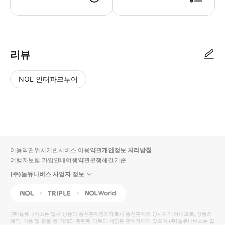
리뷰
NOL 인터파크투어
NOL
별
사
에서
점
진/
작성
높
동
된
은
영
리뷰
순
상
이용약관
위치기반서비스 이용약관
개인정보 처리방침
입니
여행자보험 가입안내
여행약관
분쟁해결기준
다.
(주)놀유니버스 사업자 정보
별
사
NOL
Triple
Interpark Global
점
진/
높
동
(주)놀유니버스
는 일부 상품의 통신판매중개자로서 통신판매의 당사자가 아니므로, 상품의
예약, 이용 및 환불 등 거래와 관련된 의무와 책임은 판매자에게 있으며
은
영
(주)놀유니버스
는 일