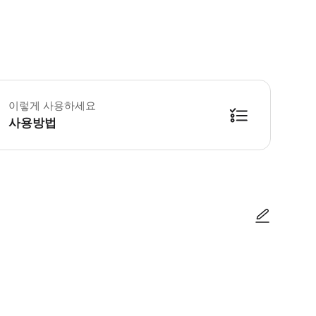
 틱스 실험 월요일-일요일: 10:00-17:00 운영시간 및 휴무일은 변경될 수 
 실내외 공간에서 물리학, 화학, 수학, 생물 등 450개 이상의 실험을 직접
이렇게 사용하세요
사용방법
사진/동영상