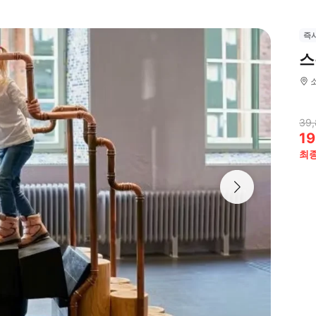
즉
스
39
19
최