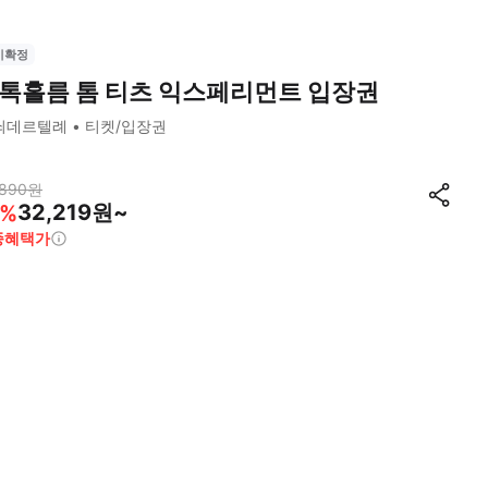
시확정
톡홀름 톰 티츠 익스페리먼트 입장권
쇠데르텔례
티켓/입장권
,890
원
32,219원~
%
종혜택가