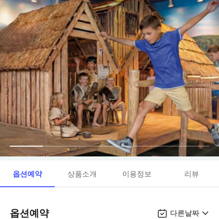
옵션예약
상품소개
이용정보
리뷰
옵션예약
다른날짜