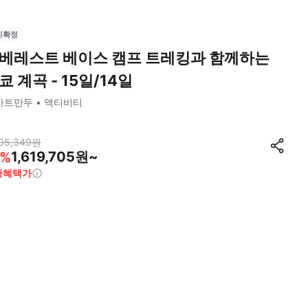
시확정
베레스트 베이스 캠프 트레킹과 함께하는
쿄 계곡 - 15일/14일
카트만두
액티비티
05,349
원
1,619,705원~
%
종혜택가