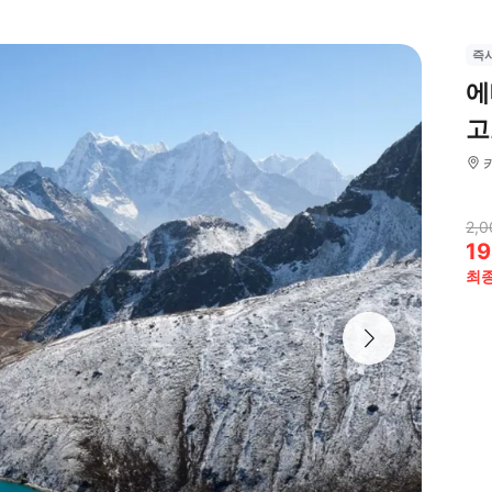
즉
에
고
2,0
19
최