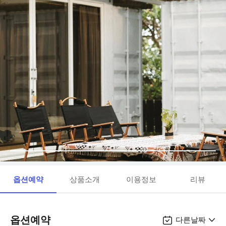
옵션예약
상품소개
이용정보
리뷰
옵션예약
다른날짜