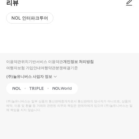
리뷰
NOL 인터파크투어
NOL
별
사
에서
점
진/
작성
높
동
된
은
영
리뷰
순
상
이용약관
위치기반서비스 이용약관
개인정보 처리방침
입니
여행자보험 가입안내
여행약관
분쟁해결기준
다.
(주)놀유니버스 사업자 정보
별
사
NOL
Triple
Interpark Global
점
진/
높
동
(주)놀유니버스
는 일부 상품의 통신판매중개자로서 통신판매의 당사자가 아니므로, 상품의
예약, 이용 및 환불 등 거래와 관련된 의무와 책임은 판매자에게 있으며
은
영
(주)놀유니버스
는 일
체 책임을 지지 않습니다.
순
상