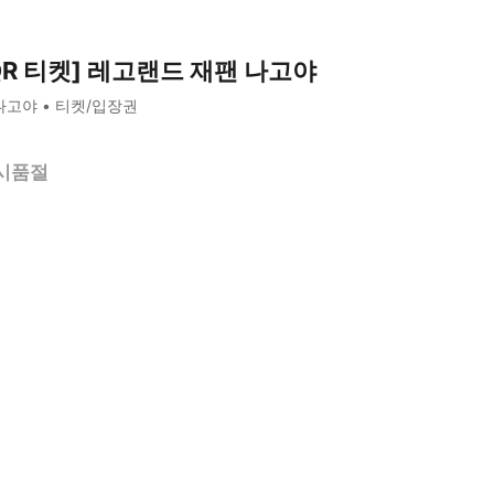
QR 티켓] 레고랜드 재팬 나고야
나고야
티켓/입장권
시품절