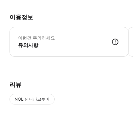
이용정보

이런건 주의하세요
유의사항
✔️예약 확정 후 이메일을 통해 바우처(모바일티켓)가 발송 됩니다. 📌 
리뷰
NOL 인터파크투어
NOL
에서 작성된 리뷰 입니다.
별점 높은순
별점 높은순