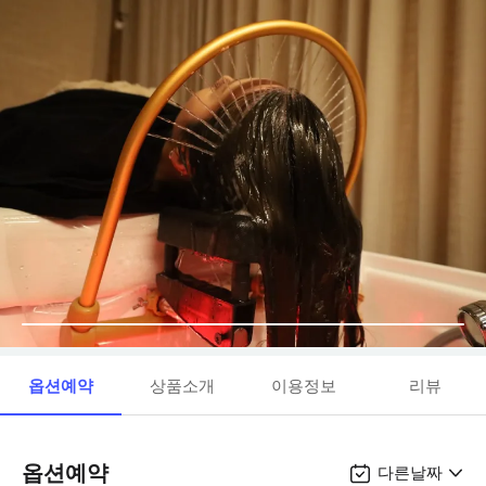
옵션예약
상품소개
이용정보
리뷰
옵션예약
다른날짜