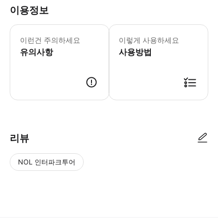
이용정보
- 만 18세 미만 참가자는 반드시 성
이런건 주의하세요
이렇게 사용하세요
유의사항
사용방법
● 예약접수 후 확정이 되면 이용가능합니다. ● 바우처에 안내된 사용 방법
리뷰
NOL 인터파크투어
NOL
별
사
에서
점
진/
작성
높
동
된