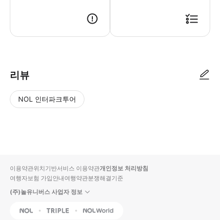
● 예약접수 후 확정이 되면 이용가능합니다. ● 바우처에 안내된 사용 방법
리뷰
NOL 인터파크투어
NOL
별
사
에서
점
진/
작성
높
동
된
은
영
리뷰
순
상
이용약관
위치기반서비스 이용약관
개인정보 처리방침
입니
여행자보험 가입안내
여행약관
분쟁해결기준
다.
(주)놀유니버스 사업자 정보
별
사
NOL
Triple
Interpark Global
점
진/