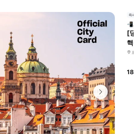
즉

[
핵
1