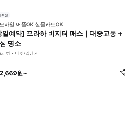
시확정
모바일 어플OK 실물카드OK
당일예약] 프라하 비지터 패스｜대중교통 +
심 명소
프라하
티켓/입장권
82,669원~