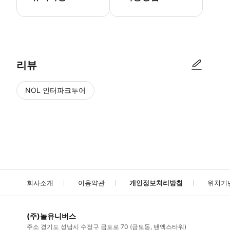
● 예약접수 후 확정이 되면 이용가능합니다. ● 바우처에 안내된 사용 
리뷰
NOL 인터파크투어
NOL
에서 작성된 리뷰 입니다.
별점 높은순
별점 높은순
회사소개
이용약관
개인정보처리방침
위치기
(주)놀유니버스
주소
경기도 성남시 수정구 금토로 70 (금토동, 텐엑스타워)