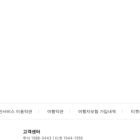
방법을 확인한 후 이용해 주시기 바랍니다. ● 48시간 이내에 바우처를 받지 
사진/동영상
사진/동영상
반서비스 이용약관
여행약관
여행자보험 가입내역
티켓
고객센터
투어 1588-3443
티켓 1544-1555