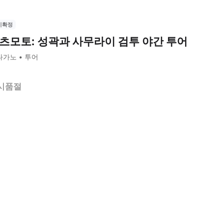
시확정
츠모토: 성곽과 사무라이 검투 야간 투어
나가노
투어
시품절