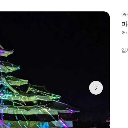
즉
마
일