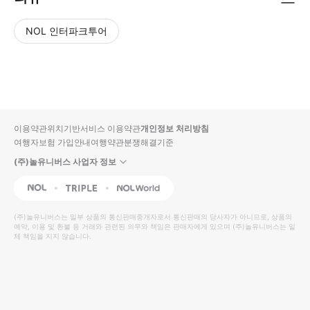
NOL 인터파크투어
NOL
별
사
에서
점
진/
작성
높
동
된
은
영
리뷰
순
상
이용약관
위치기반서비스 이용약관
개인정보 처리방침
입니
여행자보험 가입안내
여행약관
분쟁해결기준
다.
(주)놀유니버스 사업자 정보
별
사
NOL
Triple
Interpark Global
점
진/
높
동
(주)놀유니버스
는 일부 상품의 통신판매중개자로서 통신판매의 당사자가 아니므로, 상품의
예약, 이용 및 환불 등 거래와 관련된 의무와 책임은 판매자에게 있으며
은
영
(주)놀유니버스
는 일
체 책임을 지지 않습니다.
순
상