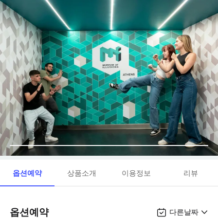
옵션예약
상품소개
이용정보
리뷰
옵션예약
다른날짜