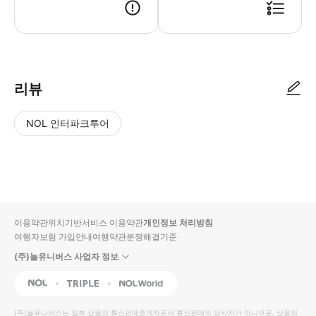
리뷰
NOL 인터파크투어
NOL
별
사
에서
점
진/
작성
높
동
된
은
영
리뷰
순
상
이용약관
위치기반서비스 이용약관
개인정보 처리방침
입니
여행자보험 가입안내
여행약관
분쟁해결기준
다.
(주)놀유니버스 사업자 정보
별
사
NOL
Triple
Interpark Global
점
진/
높
동
(주)놀유니버스
는 일부 상품의 통신판매중개자로서 통신판매의 당사자가 아니므로, 상품의