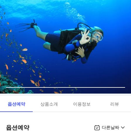
옵션예약
상품소개
이용정보
리뷰
옵션예약
다른날짜