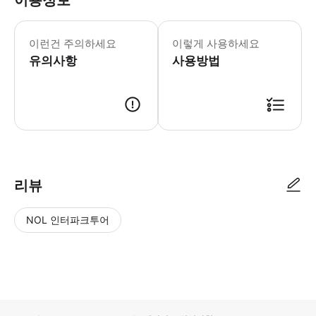
이용정보
이런건 주의하세요
이렇게 사용하세요
유의사항
사용방법
리뷰
NOL 인터파크투어
NOL
별
사
에서
점
진/
작성
높
동
된
은
영
리뷰