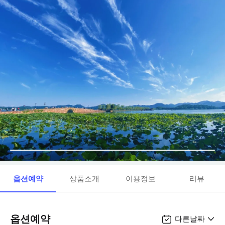
옵션예약
상품소개
이용정보
리뷰
옵션예약
다른날짜