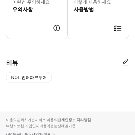
이런건 주의하세요
이렇게 사용하세요
유의사항
사용방법
리뷰
NOL 인터파크투어
NOL
별
사
에서
점
진/
작성
높
동
된
은
영
리뷰
순
상
이용약관
위치기반서비스 이용약관
개인정보 처리방침
입니
여행자보험 가입안내
여행약관
분쟁해결기준
다.
(주)놀유니버스 사업자 정보