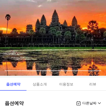
옵션예약
상품소개
이용정보
리뷰
옵션예약
다른날짜