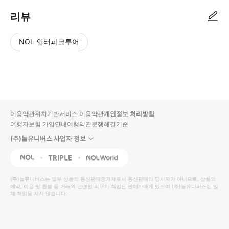
리뷰
NOL 인터파크투어
NOL
별
사
에서
점
진/
작성
높
동
된
은
영
리뷰
순
상
이용약관
위치기반서비스 이용약관
개인정보 처리방침
입니
여행자보험 가입안내
여행약관
분쟁해결기준
다.
(주)놀유니버스 사업자 정보
별
사
NOL
Triple
Interpark Global
점
진/
높
동
(주)놀유니버스
는 일부 상품의 통신판매중개자로서 통신판매의 당사자가 아니므로, 상품의
예약, 이용 및 환불 등 거래와 관련된 의무와 책임은 판매자에게 있으며
은
영
(주)놀유니버스
는 일
체 책임을 지지 않습니다.
순
상