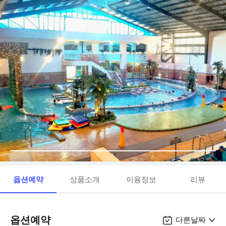
옵션예약
상품소개
이용정보
리뷰
옵션예약
다른날짜