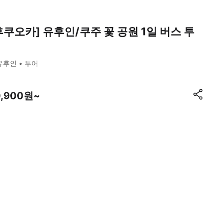
후쿠오카] 유후인/쿠주 꽃 공원 1일 버스 투
유후인
투어
0,900원~