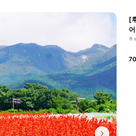
[
어
7