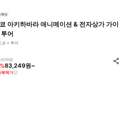
시확정
쿄 아키하바라 애니메이션 & 전자상가 가이
 투어
도쿄
투어
,070
원
83,249원~
%
종혜택가