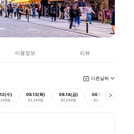
이용정보
리뷰
다른날짜
.12(수)
08.13(목)
08.14(금)
08.15(토)
08.
,249원
83,249원
83,249원
83,249원
83,