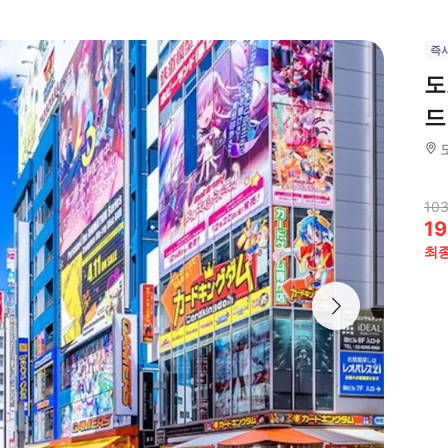
즉
도
드
103
19
최