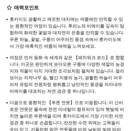
매력포인트
홋카이도 광활하고 깨끗한 대지에는 여름에만 만끽할 수 있
는 몽환적인 여정이 있습니다. 후라노와 비에이를 깊숙이 탐
험하며 화려한 꽃밭과 대자연의 은총을 만끽할 수 있습니다.
푸른 하늘, 꽃밭, 구릉이 어우러진 풍경 속에서 홋카이도에
서 가장 매혹적인 여름의 매력을 느껴보세요.
여정은 먼저 동화 속 세계와 같은 【패치워크 로드】로 향합
니다. 이곳은 완만하게 솟아오른 구릉에 다양한 색깔의 농경
지와 작물이 마치 거대한 조각보처럼 펼쳐져 있습니다. 멀리
보이는 자작나무 숲, 빨간 지붕의 농가, 광활한 하늘이 어우
러져 유럽의 전원처럼 평화롭고 낭만적인 풍경을 자아내며
비에이를 대표하는 자연 경관 중 하나입니다.
다음으로 몽환적인 【푸른 연못】으로 이동합니다. 이 신비
로운 연못은 물속에 천연 미네랄이 함유되어 있어 햇빛에 비
치면 놀라운 푸른색을 띠며 홋카이도에서 가장 기이한 자연
경관 중 하나로 손꼽힙니다. 잔잔한 수면 위에는 고목들이
솟아 있고, 거울처럼 맑은 연못물에 비쳐 날씨와 빛에 따라