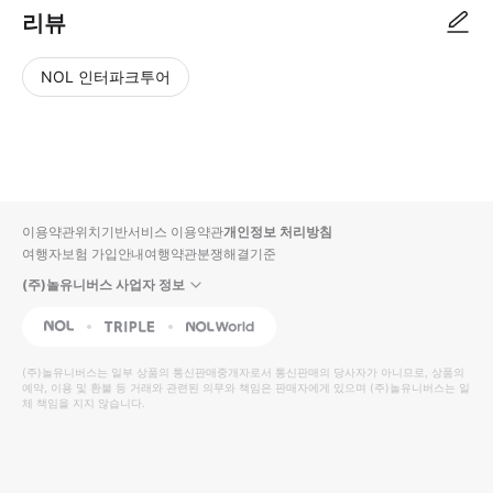
리뷰
NOL 인터파크투어
NOL
별
사
에서
점
진/
작성
높
동
된
은
영
리뷰
순
상
이용약관
위치기반서비스 이용약관
개인정보 처리방침
입니
여행자보험 가입안내
여행약관
분쟁해결기준
다.
(주)놀유니버스 사업자 정보
별
사
NOL
Triple
Interpark Global
점
진/
높
동
(주)놀유니버스
는 일부 상품의 통신판매중개자로서 통신판매의 당사자가 아니므로, 상품의
예약, 이용 및 환불 등 거래와 관련된 의무와 책임은 판매자에게 있으며
은
영
(주)놀유니버스
는 일
체 책임을 지지 않습니다.
순
상