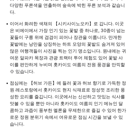
다양한 푸른색을 연출하며 숲속에 박힌 푸른 보석과 같습니
다.
이어서 화려한 색채의 【시키사이노오카】로 갑니다. 이곳
은 비에이에서 가장 인기 있는 꽃밭 중 하나로, 30종이 넘는
꽃들이 구릉 위에 겹겹이 피어나 장관을 이룹니다. 만개한
꽃밭에는 낭만을 상징하는 하트 모양의 꽃밭도 숨겨져 있어
많은 여행객들이 사진을 찍는 인기 명소입니다. 원내에는 귀
여운 알파카 목장과 관광 트랙터 투어 체험도 있어 꽃밭 사
이를 편안하게 누비며 홋카이도 여름의 전원 풍경을 만끽할
수 있습니다.
점심에는 【허브 가든】에 들러 꽃과 허브 향기로 가득한 정
원 레스토랑에서 홋카이도 현지 식재료로 정성껏 조리한 풍
성한 요리를 즐깁니다. 이곳에서는 신선하고 맛있는 식사를
맛볼 수 있을 뿐만 아니라 홋카이도 여름의 인기 메뉴인 달
콤하고 과즙이 풍부한 멜론을 무제한으로 즐길 수 있어 한가
로운 정원 분위기 속에서 여유로운 점심 시간을 보낼 수 있
습니다.