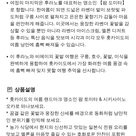
여정의 마지막은 후라노를 대표하는 명소인 【팜 도미타】
로 향합니다. 한여름이 되면 드넓은 라벤더 밭이 보랏빛 파
도처럼 구릉 사이로 펼쳐지고 은은한 꽃향기가 감돌아 마음
을 편안하게 해줍니다. 이곳에서는 웅장한 라벤더 꽃밭을 감
상할 수 있을 뿐만 아니라 라벤더 아이스크림, 멜론 디저트
등 후라노 특산 음식을 맛보며 시각과 미각 모두 홋카이도의
여름 낭만에 흠뻑 빠져들 수 있습니다.
이 후라노와 비에이의 꽃밭 여행은 구릉, 호수, 꽃밭, 미식을
완벽하게 융합하여 홋카이도에서 가장 화려한 여름 풍경 속
에 흠뻑 빠져 잊지 못할 여행 추억을 선사합니다.
상품설명
* 홋카이도의 여름 랜드마크 명소인 팜 토미타 & 시키사이노
오카로 떠나보세요.
* 꿈결 같은 꽃밭과 웅장한 산세를 배경으로 동화처럼 낭만적
인 분위기를 만끽해 보세요.
* 농가 식당에서 현지의 신선하고 맛있는 일본식 전원 요리를
맛보고 멜론을 마음껏 즐길 수 있는 호화로운 만찬이 포함된