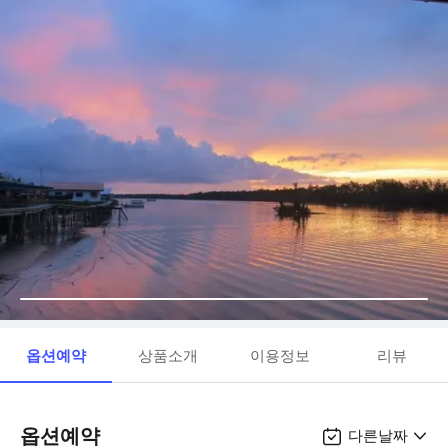
옵션예약
상품소개
이용정보
리뷰
옵션예약
다른날짜