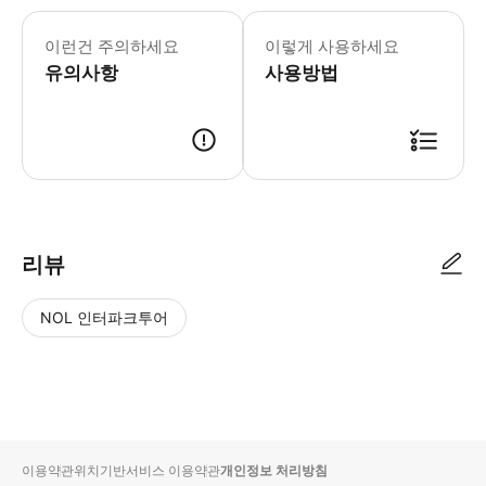
이런건 주의하세요
이렇게 사용하세요
유의사항
사용방법
리뷰
NOL 인터파크투어
NOL
별
사
에서
점
진/
작성
높
동
된
은
영
리뷰
순
상
이용약관
위치기반서비스 이용약관
개인정보 처리방침
입니