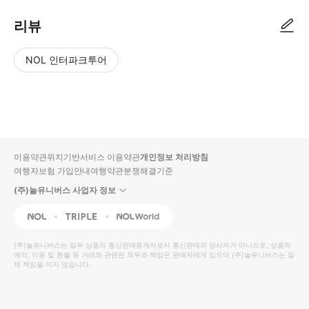
리뷰
NOL 인터파크투어
NOL
별
사
에서
점
진/
작성
높
동
된
은
영
리뷰
순
상
이용약관
위치기반서비스 이용약관
개인정보 처리방침
입니
여행자보험 가입안내
여행약관
분쟁해결기준
다.
(주)놀유니버스 사업자 정보
별
사
NOL
Triple
Interpark Global
점
진/
높
동
(주)놀유니버스
는 일부 상품의 통신판매중개자로서 통신판매의 당사자가 아니므로, 상품의
예약, 이용 및 환불 등 거래와 관련된 의무와 책임은 판매자에게 있으며
은
영
(주)놀유니버스
는 일
체 책임을 지지 않습니다.
순
상