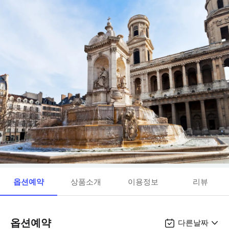
옵션예약
상품소개
이용정보
리뷰
옵션예약
다른날짜