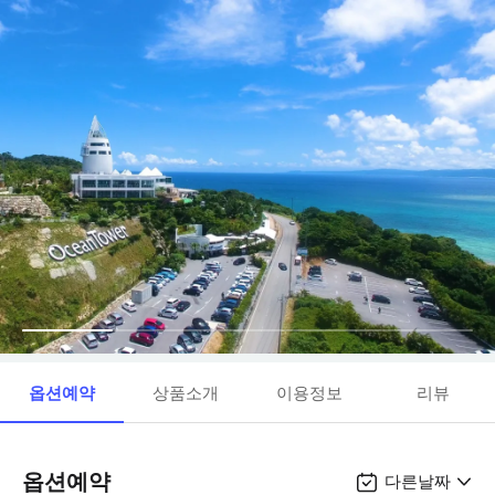
옵션예약
상품소개
이용정보
리뷰
옵션예약
다른날짜