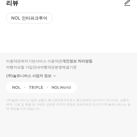
리뷰
NOL 인터파크투어
NOL
별
사
에서
점
진/
작성
높
동
된
은
영
리뷰
순
상
이용약관
위치기반서비스 이용약관
개인정보 처리방침
입니
여행자보험 가입안내
여행약관
분쟁해결기준
다.
(주)놀유니버스 사업자 정보
별
사
NOL
Triple
Interpark Global
점
진/
높
동
(주)놀유니버스
는 일부 상품의 통신판매중개자로서 통신판매의 당사자가 아니므로, 상품의
예약, 이용 및 환불 등 거래와 관련된 의무와 책임은 판매자에게 있으며
은
영
(주)놀유니버스
는 일
체 책임을 지지 않습니다.
순
상