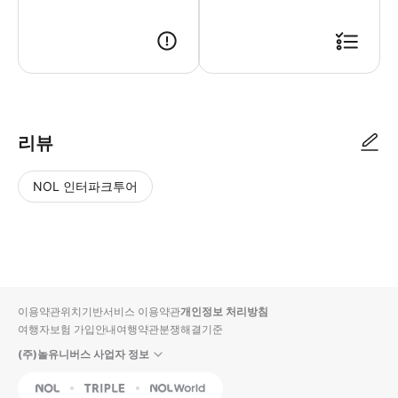
● 예약접수 후 확정이 되면 이용가능합니다. ● 바우처에 안내된 사용 방법
리뷰
NOL 인터파크투어
NOL
별
사
에서
점
진/
작성
높
동
된
은
영
리뷰
순
상
이용약관
위치기반서비스 이용약관
개인정보 처리방침
입니
여행자보험 가입안내
여행약관
분쟁해결기준
다.
(주)놀유니버스 사업자 정보
별
사
NOL
Triple
Interpark Global