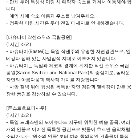
- 단체 투어 특성상 미팅 시 예약자 숙소를 거쳐서 이동해야 합
니다.
- 예약 시에 숙소 이름과 주소를 남겨주세요.
- 정확한 미팅 시간은 투어 전일 메세지로 안내하겠습니다.
[바슈타이 작센스위스 국립공원]
(1시간 소요)
- 바슈타이(Bastei)는 독일 작센주의 유명한 자연경관으로, 엘
베강과 접해 있는 사암암석 지대로 이루어져 있습니다.
- 바슈타이는 독일과 체코의 경계에 위치한 작센 스위스 국립
공원(Saxon Switzerland National Park)의 중심지로, 놀라운
자연의 아름다움과 역사적 가치를 자랑합니다.
- 사암 절벽 위에 형성된 독특한 자연 경관과 엘베강이 만든 웅
장한 풍경을 감상하실 수 있습니다.
[쿤스트호프파사주]
(1시간 소요)
- 독일 드레스덴의 노이슈타트 지구에 위치한 예술 골목, 여러
개의 안뜰로 이어진 독특한 공간으로 빗물이 흐르면 음악처럼
소리가 나는 '원소의 안뜰' 부터 여러 창의적인 건축물이 특징