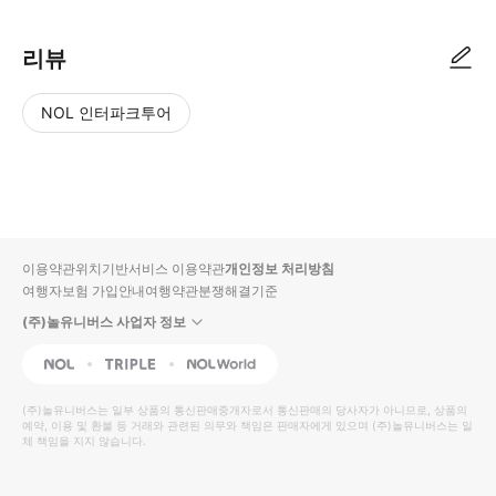
리뷰
NOL 인터파크투어
NOL
별
사
에서
점
진/
작성
높
동
된
은
영
리뷰
순
상
이용약관
위치기반서비스 이용약관
개인정보 처리방침
입니
여행자보험 가입안내
여행약관
분쟁해결기준
다.
(주)놀유니버스 사업자 정보
별
사
NOL
Triple
Interpark Global
점
진/
높
동
(주)놀유니버스
는 일부 상품의 통신판매중개자로서 통신판매의 당사자가 아니므로, 상품의
예약, 이용 및 환불 등 거래와 관련된 의무와 책임은 판매자에게 있으며
은
영
(주)놀유니버스
는 일
체 책임을 지지 않습니다.
순
상