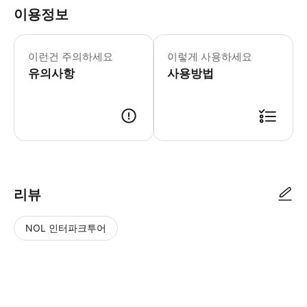
이용정보
음식 알레르기나 식이 제한이 있는 경우
이런건 주의하세요
이렇게 사용하세요
유의사항
사용방법
● 예약접수 후 확정이 되면 이용가능합니다. ● 바우처에 안내된 사용 방법
리뷰
NOL 인터파크투어
NOL
별
사
에서
점
진/
작성
높
동
된