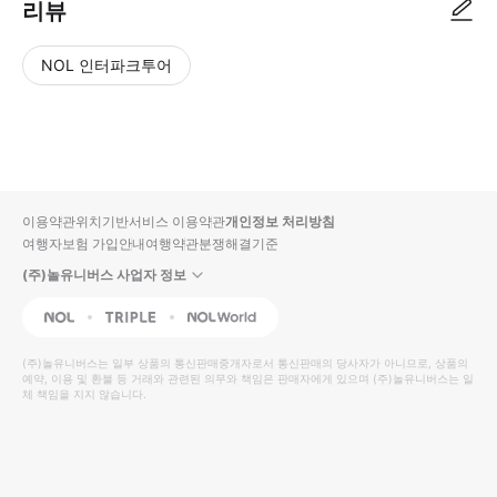
리뷰
NOL 인터파크투어
NOL
별
사
에서
점
진/
작성
높
동
된
은
영
리뷰
순
상
이용약관
위치기반서비스 이용약관
개인정보 처리방침
입니
여행자보험 가입안내
여행약관
분쟁해결기준
다.
(주)놀유니버스 사업자 정보
별
사
NOL
Triple
Interpark Global
점
진/
높
동
(주)놀유니버스
는 일부 상품의 통신판매중개자로서 통신판매의 당사자가 아니므로, 상품의
예약, 이용 및 환불 등 거래와 관련된 의무와 책임은 판매자에게 있으며
은
영
(주)놀유니버스
는 일
체 책임을 지지 않습니다.
순
상