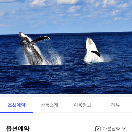
옵션예약
상품소개
이용정보
리뷰
옵션예약
다른날짜