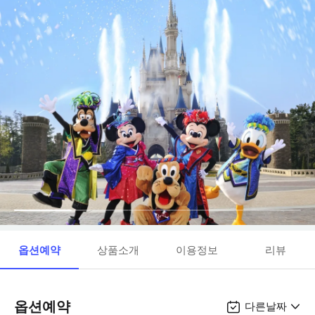
옵션예약
상품소개
이용정보
리뷰
옵션예약
다른날짜