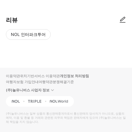
리뷰
NOL 인터파크투어
NOL
별
사
에서
점
진/
작성
높
동
된
은
영
리뷰
순
상
이용약관
위치기반서비스 이용약관
개인정보 처리방침
입니
여행자보험 가입안내
여행약관
분쟁해결기준
다.
(주)놀유니버스 사업자 정보
별
사
NOL
Triple
Interpark Global
점
진/
높
동
(주)놀유니버스
는 일부 상품의 통신판매중개자로서 통신판매의 당사자가 아니므로, 상품의
예약, 이용 및 환불 등 거래와 관련된 의무와 책임은 판매자에게 있으며
은
영
(주)놀유니버스
는 일
체 책임을 지지 않습니다.
순
상