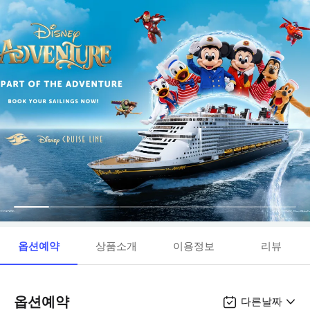
옵션예약
상품소개
이용정보
리뷰
옵션예약
다른날짜