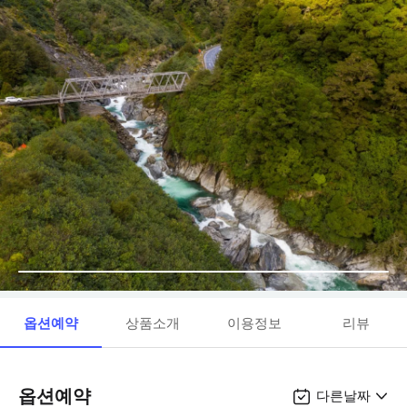
옵션예약
상품소개
이용정보
리뷰
옵션예약
다른날짜