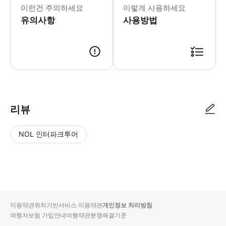
이런건 주의하세요
이렇게 사용하세요
유의사항
사용방법
리뷰
NOL 인터파크투어
NOL
별
사
에서
점
진/
작성
높
동
된
은
영
리뷰
순
상
이용약관
위치기반서비스 이용약관
개인정보 처리방침
입니
여행자보험 가입안내
여행약관
분쟁해결기준
다.