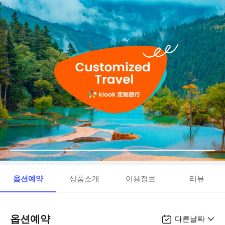
옵션예약
상품소개
이용정보
리뷰
옵션예약
다른날짜