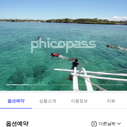
옵션예약
상품소개
이용정보
리뷰
옵션예약
다른날짜