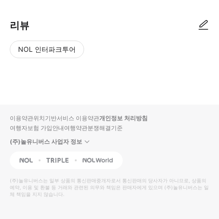
리뷰
NOL 인터파크투어
NOL
별
사
에서
점
진/
작성
높
동
된
은
영
리뷰
순
상
이용약관
위치기반서비스 이용약관
개인정보 처리방침
입니
여행자보험 가입안내
여행약관
분쟁해결기준
다.
(주)놀유니버스 사업자 정보
별
사
NOL
Triple
Interpark Global
점
진/
높
동
(주)놀유니버스
는 일부 상품의 통신판매중개자로서 통신판매의 당사자가 아니므로, 상품의
예약, 이용 및 환불 등 거래와 관련된 의무와 책임은 판매자에게 있으며
은
영
(주)놀유니버스
는 일
체 책임을 지지 않습니다.
순
상