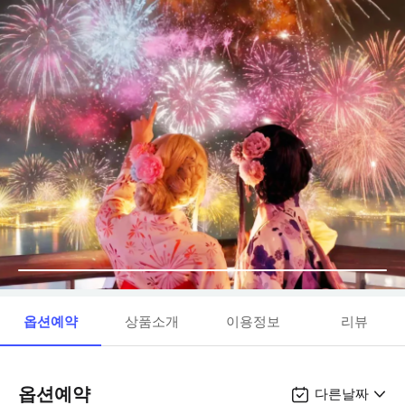
옵션예약
상품소개
이용정보
리뷰
옵션예약
다른날짜