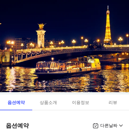
옵션예약
상품소개
이용정보
리뷰
옵션예약
다른날짜