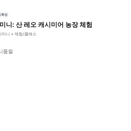
시확정
미니: 산 레오 캐시미어 농장 체험
리미니
체험/클래스
시품절