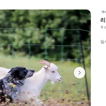
즉
리
일