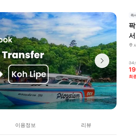
즉
팍
서
34
19
최
이용정보
리뷰