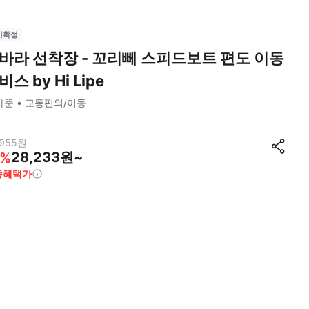
시확정
바라 선착장 - 꼬리뻬 스피드보트 편도 이동
비스 by Hi Lipe
사뚠
교통편의/이동
,955
원
28,233원~
%
종혜택가