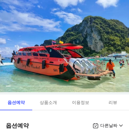
옵션예약
상품소개
이용정보
리뷰
옵션예약
다른날짜