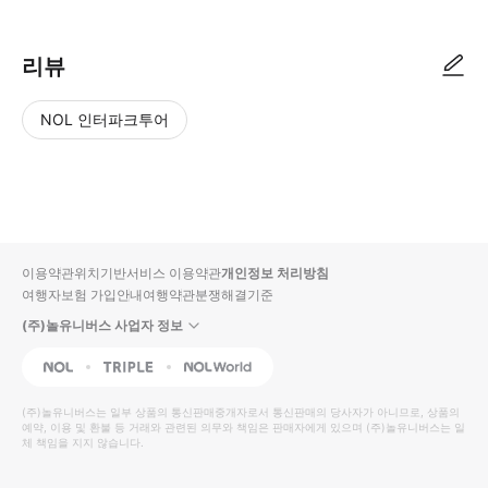
리뷰
NOL 인터파크투어
NOL
별
사
에서
점
진/
작성
높
동
된
은
영
리뷰
순
상
이용약관
위치기반서비스 이용약관
개인정보 처리방침
입니
여행자보험 가입안내
여행약관
분쟁해결기준
다.
(주)놀유니버스 사업자 정보
별
사
NOL
Triple
Interpark Global
점
진/
높
동
(주)놀유니버스
는 일부 상품의 통신판매중개자로서 통신판매의 당사자가 아니므로, 상품의
예약, 이용 및 환불 등 거래와 관련된 의무와 책임은 판매자에게 있으며
은
영
(주)놀유니버스
는 일
체 책임을 지지 않습니다.
순
상