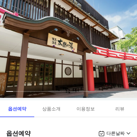
옵션예약
상품소개
이용정보
리뷰
옵션예약
다른날짜