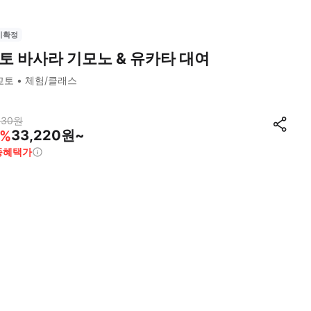
시확정
토 바사라 기모노 & 유카타 대여
교토
체험/클래스
130
원
33,220원~
%
종혜택가