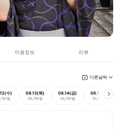
이용정보
리뷰
다른날짜
.12(수)
08.13(목)
08.14(금)
08.15(토)
08.
,797원
35,797원
35,797원
35,797원
35,