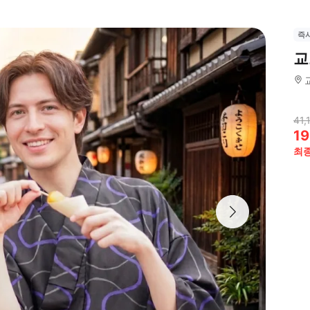
즉
교
41,
19
최