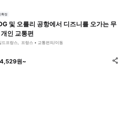
시확정
DG 및 오를리 공항에서 디즈니를 오가는 무
 개인 교통편
일드프랑스
프랑스
교통편의/이동
64,529원~