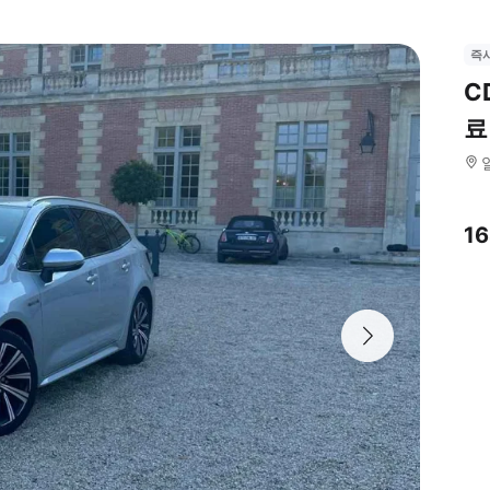
즉
C
료
1