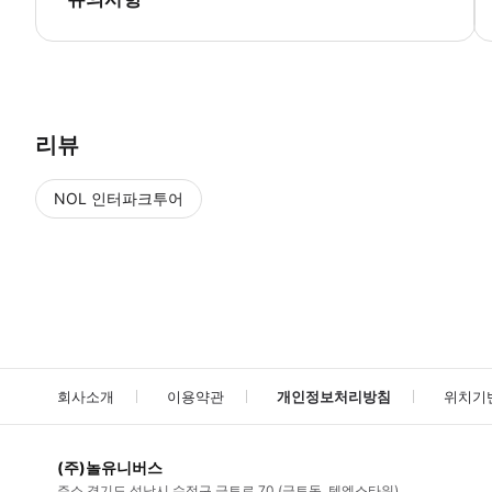
● 예약접수 후 확정이 되면 이용가능합니다. ● 바우처에 안내된 사용 
리뷰
NOL 인터파크투어
NOL
에서 작성된 리뷰 입니다.
별점 높은순
별점 높은순
회사소개
이용약관
개인정보처리방침
위치기
(주)놀유니버스
주소
경기도 성남시 수정구 금토로 70 (금토동, 텐엑스타워)