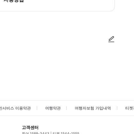
방법을 확인한 후 이용해 주시기 바랍니다. ● 48시간 이내에 바우처를 받지 
사진/동영상
사진/동영상
반서비스 이용약관
여행약관
여행자보험 가입내역
티켓
고객센터
투어 1588-3443
티켓 1544-1555