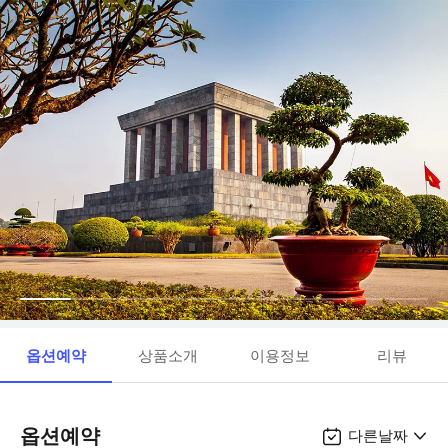
옵션예약
상품소개
이용정보
리뷰
옵션예약
다른날짜