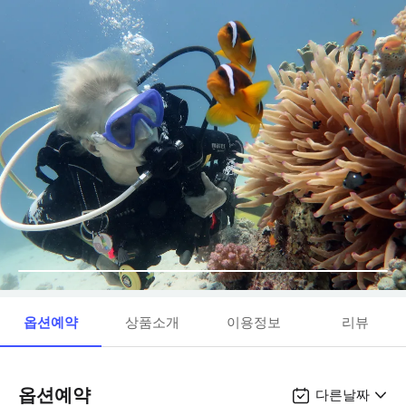
옵션예약
상품소개
이용정보
리뷰
옵션예약
다른날짜