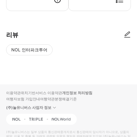
리뷰
NOL 인터파크투어
NOL
별
사
에서
점
진/
작성
높
동
된
은
영
리뷰
순
상
이용약관
위치기반서비스 이용약관
개인정보 처리방침
입니
여행자보험 가입안내
여행약관
분쟁해결기준
다.
(주)놀유니버스 사업자 정보
별
사
NOL
Triple
Interpark Global
점
진/
높
동
(주)놀유니버스
는 일부 상품의 통신판매중개자로서 통신판매의 당사자가 아니므로, 상품의
예약, 이용 및 환불 등 거래와 관련된 의무와 책임은 판매자에게 있으며
은
영
(주)놀유니버스
는 일