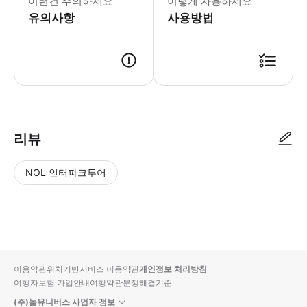
이런건 주의하세요
이렇게 사용하세요
- Tip 다채로운 액티비티를 즐겨보세요
유의사항
사용방법
리뷰
NOL 인터파크투어
NOL
별
사
에서
점
진/
작성
높
동
된
은
영
리뷰
순
상
이용약관
위치기반서비스 이용약관
개인정보 처리방침
입니
여행자보험 가입안내
여행약관
분쟁해결기준
다.
(주)놀유니버스 사업자 정보