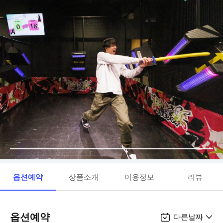
옵션예약
상품소개
이용정보
리뷰
옵션예약
다른날짜