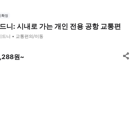
시확정
드니: 시내로 가는 개인 전용 공항 교통편
시드니
교통편의/이동
7,288원~