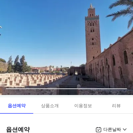
옵션예약
상품소개
이용정보
리뷰
옵션예약
다른날짜