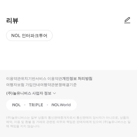
리뷰
NOL 인터파크투어
NOL
별
사
에서
점
진/
작성
높
동
된
은
영
리뷰
순
상
이용약관
위치기반서비스 이용약관
개인정보 처리방침
입니
여행자보험 가입안내
여행약관
분쟁해결기준
다.
(주)놀유니버스 사업자 정보
별
사
NOL
Triple
Interpark Global
점
진/
높
동
(주)놀유니버스
는 일부 상품의 통신판매중개자로서 통신판매의 당사자가 아니므로, 상품의
예약, 이용 및 환불 등 거래와 관련된 의무와 책임은 판매자에게 있으며
은
영
(주)놀유니버스
는 일
체 책임을 지지 않습니다.
순
상