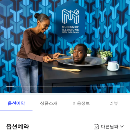
옵션예약
상품소개
이용정보
리뷰
옵션예약
다른날짜