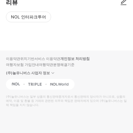
리뷰
NOL 인터파크투어
NOL
별
사
에서
점
진/
작성
높
동
된
은
영
리뷰
순
상
이용약관
위치기반서비스 이용약관
개인정보 처리방침
입니
여행자보험 가입안내
여행약관
분쟁해결기준
다.
(주)놀유니버스 사업자 정보
별
사
NOL
Triple
Interpark Global
점
진/
높
동
(주)놀유니버스
는 일부 상품의 통신판매중개자로서 통신판매의 당사자가 아니므로, 상품의
예약, 이용 및 환불 등 거래와 관련된 의무와 책임은 판매자에게 있으며
은
영
(주)놀유니버스
는 일
체 책임을 지지 않습니다.
순
상