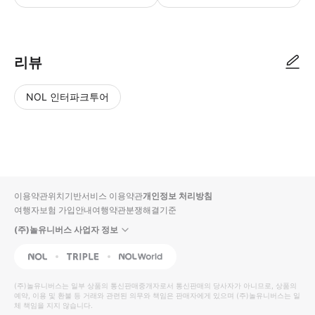
● 예약접수 후 확정이 되면 이용가능합니다. ● 바우처에 안내된 사용 방법
리뷰
NOL 인터파크투어
NOL
별
사
에서
점
진/
작성
높
동
된
은
영
리뷰
순
상
이용약관
위치기반서비스 이용약관
개인정보 처리방침
입니
여행자보험 가입안내
여행약관
분쟁해결기준
다.
(주)놀유니버스 사업자 정보
별
사
NOL
Triple
Interpark Global
점
진/
높
동
(주)놀유니버스
는 일부 상품의 통신판매중개자로서 통신판매의 당사자가 아니므로, 상품의
예약, 이용 및 환불 등 거래와 관련된 의무와 책임은 판매자에게 있으며
은
영
(주)놀유니버스
는 일
체 책임을 지지 않습니다.
순
상