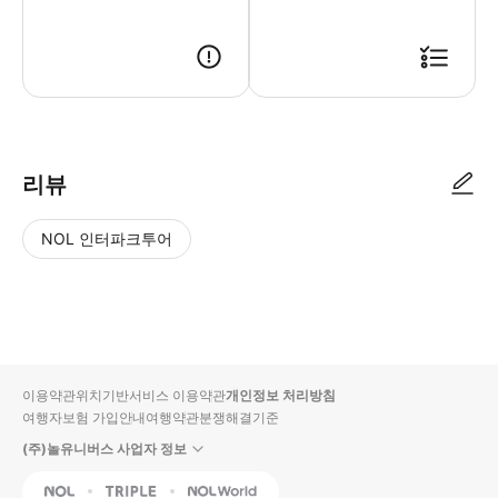
리뷰
NOL 인터파크투어
NOL
별
사
에서
점
진/
작성
높
동
된
은
영
리뷰
순
상
이용약관
위치기반서비스 이용약관
개인정보 처리방침
입니
여행자보험 가입안내
여행약관
분쟁해결기준
다.
(주)놀유니버스 사업자 정보
별
사
NOL
Triple
Interpark Global